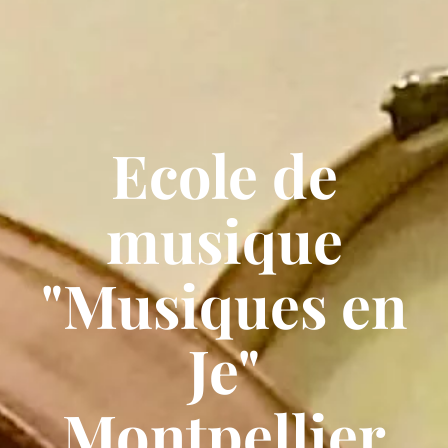
Ecole de
musique
"Musiques en
Je"
Montpellier