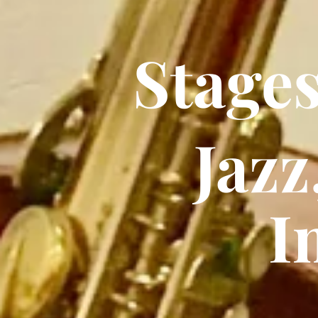
Stages
Jazz
I