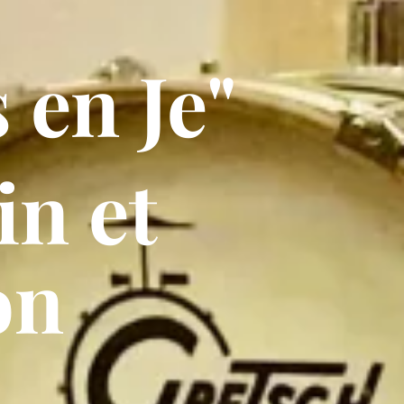
 en Je"
in et
on