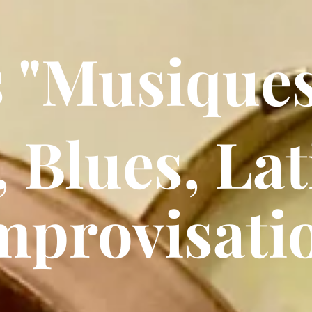
 "Musiques
, Blues, Lat
mprovisati