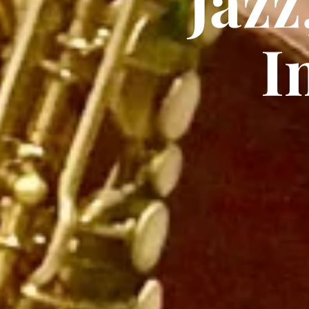
Jazz
I