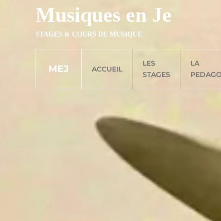
Musiques en Je
Accéder au contenu principal
STAGES & COURS DE MUSIQUE
LES
LA
MEJ
ACCUEIL
STAGES
PEDAGO