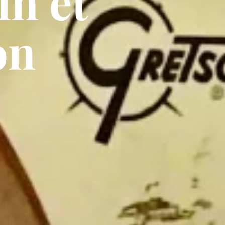
in et
on