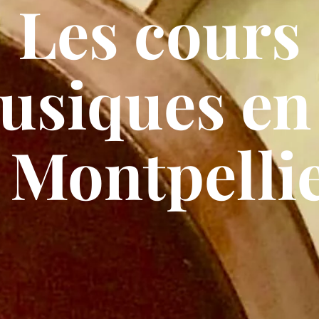
Les cours
usiques en 
 Montpelli