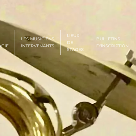
LIEUX
LES MUSICIENS
BULLETINS
DE
GIE
INTERVENANTS
D'INSCRIPTION
STAGES