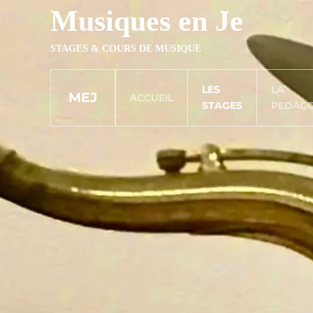
Musiques en Je
Accéder au contenu principal
STAGES & COURS DE MUSIQUE
LES
LA
MEJ
ACCUEIL
STAGES
PEDAGO