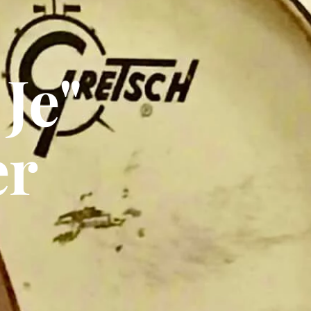
Je"
er