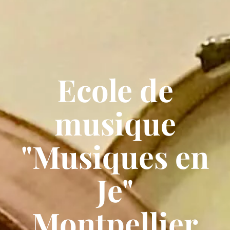
Ecole de
musique
"Musiques en
Je"
Montpellier